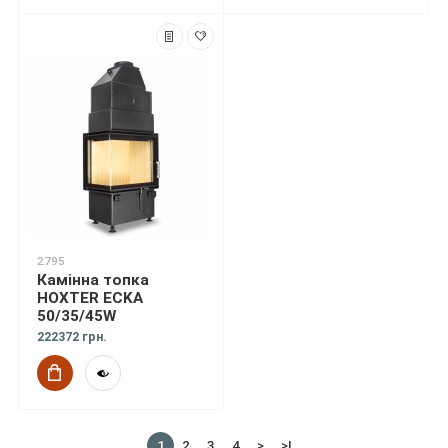
2795
Камінна топка
HOXTER ECKA
50/35/45W
222372 грн.
1
2
3
4
>
>|