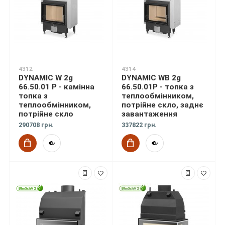
4312
4314
DYNAMIC W 2g
DYNAMIC WB 2g
66.50.01 P - камінна
66.50.01P - топка з
топка з
теплообмінником,
теплообмінником,
потрійне скло, заднє
потрійне скло
завантаження
290708 грн.
337822 грн.