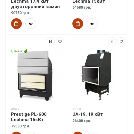
Lechma 17,4 кВт
Lechma 15кВт
двусторонний камин
64680 грн.
90750 грн.
3987
3984
Prestige PL-600
UA-19, 19 кВт
Lechma 15кВт
26400 грн.
79530 грн.