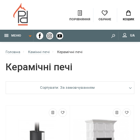
ПОРІВНЯННЯ
ОБРАНЕ
КОШИК
UA
МЕНЮ
Головна
Камінні печі
Керамічні печі
Керамічні печі
Сортувати: За замовчуванням