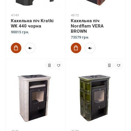
4749
4572
Кахельна піч Kratki
Кахельна піч
WK 440 чорна
Nordflam VERA
BROWN
90015 грн.
73579 грн.