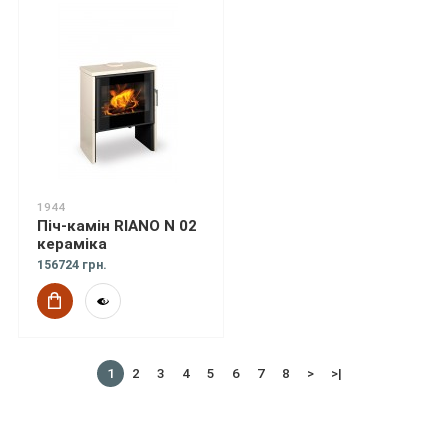
1944
Піч-камін RIANO N 02
кераміка
156724 грн.
1
2
3
4
5
6
7
8
>
>|