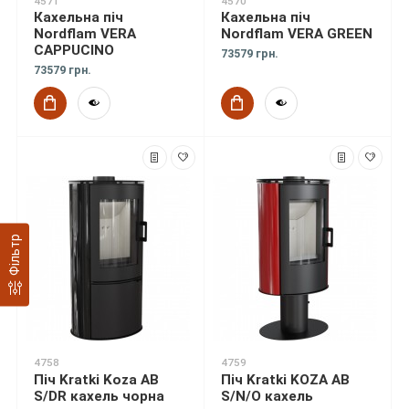
4571
4570
Кахельна піч
Кахельна піч
Nordflam VERA
Nordflam VERA GREEN
CAPPUCINO
73579 грн.
73579 грн.
Фільтр
4758
4759
Піч Kratki Koza AB
Піч Kratki KOZA AB
S/DR кахель чорна
S/N/O кахель