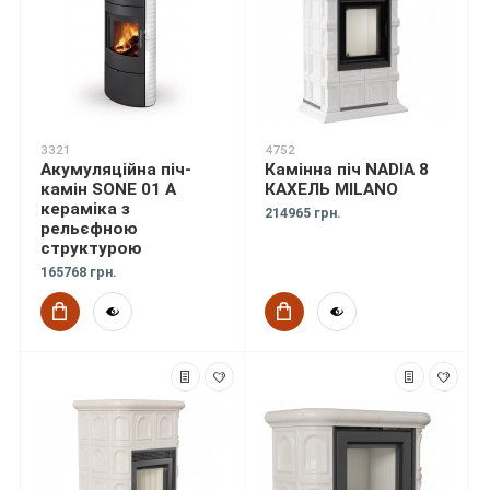
3321
4752
Акумуляційна піч-
Камінна піч NADIA 8
камін SONE 01 A
КАХЕЛЬ MILANO
кераміка з
214965 грн.
рельєфною
структурою
165768 грн.