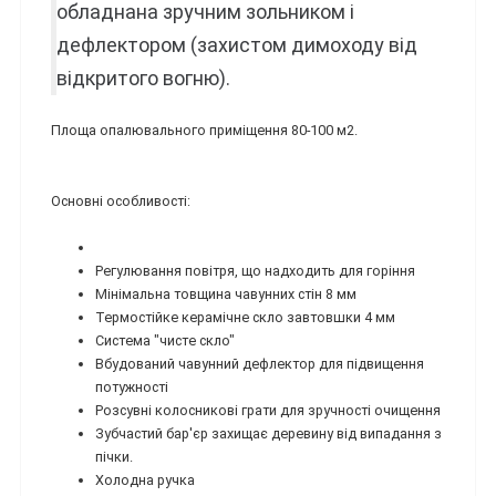
обладнана зручним зольником і
дефлектором (захистом димоходу від
відкритого вогню).
Площа опалювального приміщення 80-100 м2.
Основні особливості:
Регулювання повітря, що надходить для горіння
Мінімальна товщина чавунних стін 8 мм
Термостійке керамічне скло завтовшки 4 мм
Система "чисте скло"
Вбудований чавунний дефлектор для підвищення
потужності
Розсувні колосникові грати для зручності очищення
Зубчастий бар'єр захищає деревину від випадання з
пічки.
Холодна ручка