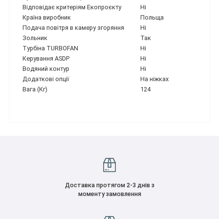
Відповідає критеріям Екопроєкту
Ні
Країна виробник
Польща
Подача повітря в камеру згоряння
Ні
Зольник
Так
Турбіна TURBOFAN
Ні
Керування ASDP
Ні
Водяний контур
Ні
Додаткові опції
На ніжках
Вага (Кг)
124
Доставка протягом 2-3 днів з
моменту замовлення