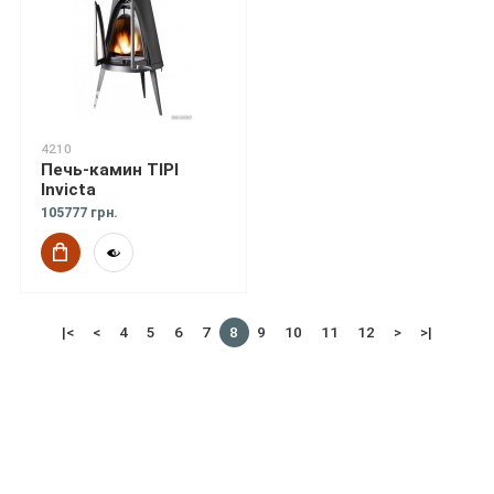
4210
Печь-камин TIPI
Invicta
105777 грн.
|<
<
4
5
6
7
8
9
10
11
12
>
>|