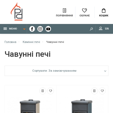
ПОРІВНЯННЯ
ОБРАНЕ
КОШИК
UA
МЕНЮ
Головна
Камінні печі
Чавунні печі
Чавунні печі
Сортувати: За замовчуванням